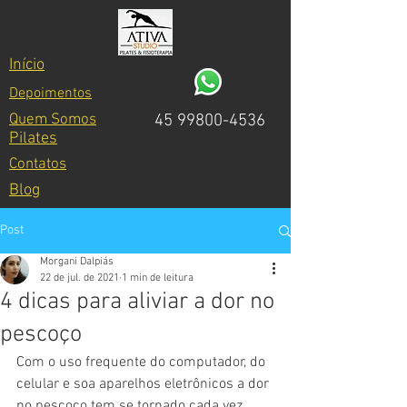
Início
Depoimentos
Quem Somos
45 99800-4536
Pilates
Contatos
Blog
Post
Morgani Dalpiás
22 de jul. de 2021
1 min de leitura
4 dicas para aliviar a dor no
pescoço
Com o uso frequente do computador, do 
celular e soa aparelhos eletrônicos a dor 
no pescoço tem se tornado cada vez 