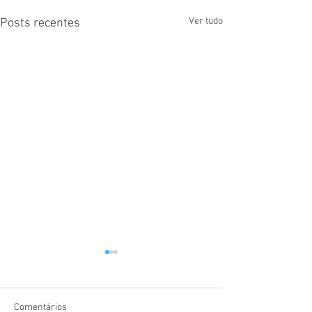
Ver tudo
Posts recentes
5 SINAIS QUE SUA COLUNA
ESTÁ INFLAMADA
Sentir dor nas costas é muito
Comentários