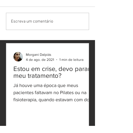
comum. A dor nas costas
pode aparecer por causa de
algum esforço, alguma
O que pode ser d
Escreva um comentário
sobrecarga ou até mesmo por
finalzinho da col
causa...
Morgani Dalpiás
4 de ago. de 2021
1 min de leitura
Estou em crise, devo parar
meu tratamento?
Já houve uma época que meus
pacientes faltavam no Pilates ou na
fisioterapia, quando estavam com dor.
Hoje em dia eles entram em contato...