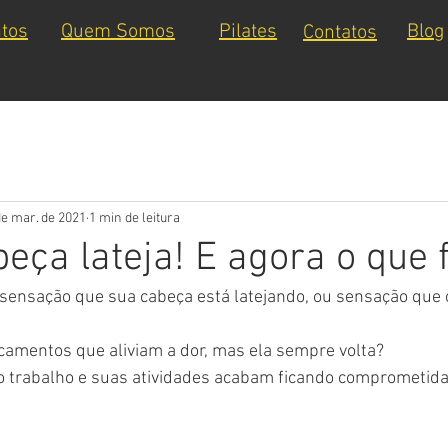
tos
Quem Somos
Pilates
Blog
Contatos
de mar. de 2021
1 min de leitura
eça lateja! E agora o que 
sensação que sua cabeça está latejando, ou sensação que o
camentos que aliviam a dor, mas ela sempre volta?
o trabalho e suas atividades acabam ficando comprometida