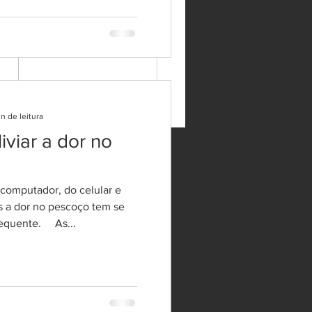
 INFLAMADA
r dor nas costas é muito
. A dor nas costas pode
cer por causa de algum
ço, alguma sobrecarga ou até
 por causa...
in de leitura
iviar a dor no
computador, do celular e
s a dor no pescoço tem se
equente. ⠀ As...