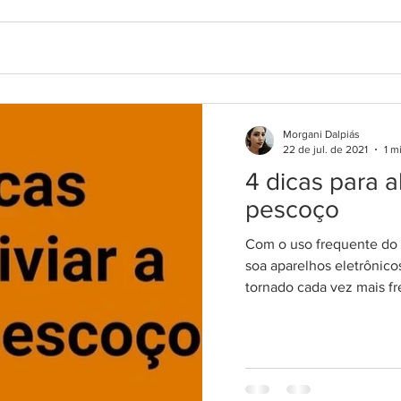
ESTÁ
Senti
comum
apare
esfor
mesmo
Morgani Dalpiás
4 dicas para aliviar a dor no
22 de jul. de 2021
1 m
pescoço
4 dicas para al
pescoço
Com o uso frequente do 
soa aparelhos eletrônico
tornado cada vez mais fr