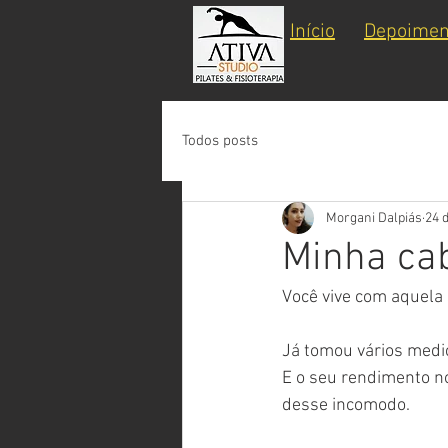
Início
Depoimen
Todos posts
Morgani Dalpiás
24 
Minha cab
Você vive com aquela 
Já tomou vários medi
E o seu rendimento n
desse incomodo.