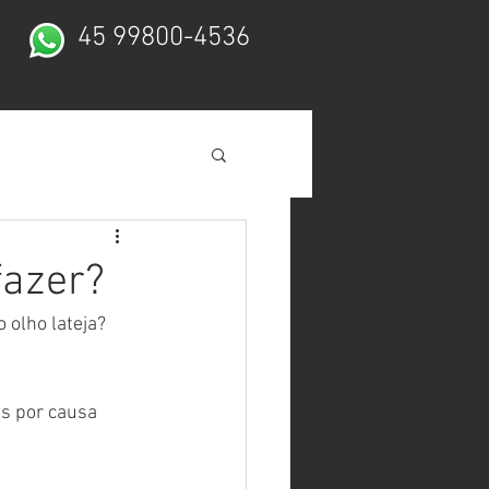
45 99800-4536
fazer?
 olho lateja?
s por causa 