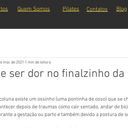
tos
Quem Somos
Pilates
Blog
Contatos
de mai. de 2021
1 min de leitura
e ser dor no finalzinho da
coluna existe um ossinho (uma pontinha de osso) que se ch
ontecer depois de traumas como cair sentado, andar de bici
rante a gestação ou parto e também devido a postura de s