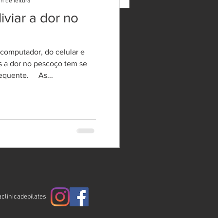
in de leitura
iviar a dor no
computador, do celular e
s a dor no pescoço tem se
equente. ⠀ As...
clinicadepilates