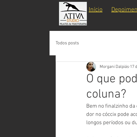
Início
Depoimen
Todos posts
Morgani Dalpiás
17 
O que pod
coluna?
Bem no finalzinho da 
dor no cóccix pode ac
longos períodos ou du