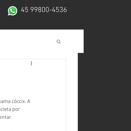
45 99800-4536
ama cóccix. A 
cleta por 
entar.