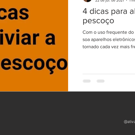
22 de jul. de 2021
1 m
pescoço
4 dicas para al
pescoço
Com o uso frequente do 
soa aparelhos eletrônico
tornado cada vez mais fr
@ativa