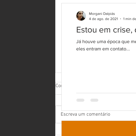
Morgani Dalpiás
4 de ago. de 2021
1 min de
Estou em crise,
Já houve uma época que meu
eles entram em contato...
Estou em crise, devo parar
Comentários
meu tratamento?
Já houve uma época que meus
pacientes faltavam no Pilates ou
Escreva um comentário
na fisioterapia, quando estavam
com dor. Hoje em dia eles entram
em contato...