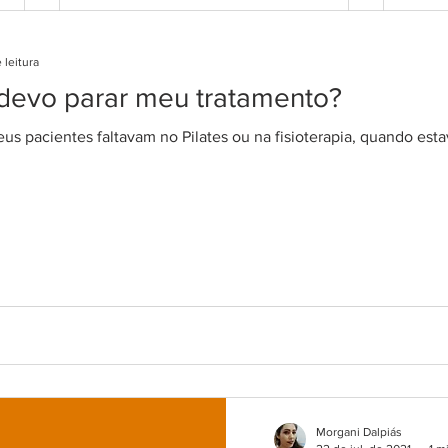
 leitura
 devo parar meu tratamento?
s pacientes faltavam no Pilates ou na fisioterapia, quando est
5 SI
ESTÁ
Senti
comum
apare
esfor
mesmo
Morgani Dalpiás
4 dicas para aliviar a dor no