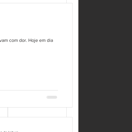
avam com dor. Hoje em dia
NAIS QUE SUA COLUNA
 INFLAMADA
r dor nas costas é muito
. A dor nas costas pode
cer por causa de algum
ço, alguma sobrecarga ou até
 por causa...